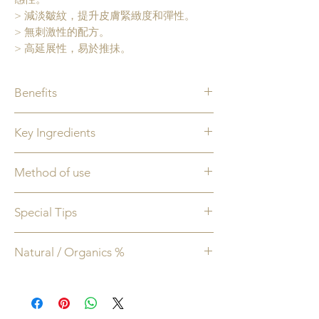
> 減淡皺紋，提升皮膚緊緻度和彈性。
> 無刺激性的配方。
> 高延展性，易於推抺。
Benefits
-改善皮膚敏感性，屏障功能和保濕
Key Ingredients
-改善皺紋，皮膚緊緻度和彈性
-支持平衡的皮膚微生物組
密羅木
- 來自納米比亞的
復活草
提取物富
Method of use
含抗氧化劑，並能持續小時為皮膚保濕。
透明質酸
- 迅速增加皮膚水分，使皮膚飽
-適合早晚使用
滿、緊緻，同時舒緩炎症。
Special Tips
-爽膚水之後面霜之前
乳酸桿菌發酵液
- 含有抗微生物肽
-適合面部，頸項及胸口位置使用
（AMPs），能改善並維持皮膚微生物組的
對於較輕的症狀，將少量精華素混合到合
Natural / Organics %
平衡。
適的保濕霜中然後塗在面部，頸部和肩
乳桿菌提取物
- 每毫升的提取物含有100萬
部。
98% 天然成份
經泰爾化的益生菌，可有效改善皮膚屏障
適合所有經歷季節性乾燥或刺激的皮膚。
86% 有機成份
功能，並減少表皮水分的流失。
100% 純素
補骨脂酚
- 預防皮膚出現發炎、泛紅和粗