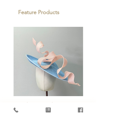
100% 零殘忍
糙的情況，同時透過減淡皺紋，改善色素
225g 碳補償
Feature Products
沉著過度，以及抑制膠原蛋白降解，來達
至延緩衰老的目標。
氨基丁酸（GABA
）- 修復皮膚屏障功能，
並具有鬆弛面部肌肉的功效，能有效減淡
皺紋，同時增加皮膚緊緻度，改善皮膚粗
糙，使皮膚回復平滑。
泛醇
- 改善皮膚屏障功能，並減少表皮水
分的流失，同時促進傷口癒合，能有效舒
緩皮膚炎症及刺激。
益生元混合物
- ESSE 專有的益生元混合物
含有菊粉、葡聚糖寡糖，以及雪蓮果根提
取物，能促進有益微生物的生長
La Ruban Dansant by Daisy Wong
Jardin d'ivoire by Dais
Price
HK$4,088.00
Add to Cart