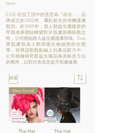
term.
ESSE 在拉丁語中的意思為「存在」。品
牌成立於2002年，屬於新生的有機護膚
類別。於2009年，當人類益生菌菌群的
早期成果開始轉變對於肌膚的傳統觀念
時，公司開始踏入益生菌護膚領域。Esse
將肌膚視為人類與微生物細胞的生態
學，並將該新觀點融入到產品配方中。
公司積極研究新益生菌品種及輸送方法
的應用，以對抗衰老及提升肌膚健康。
篩選
New Arrival
The Hat
The Hat