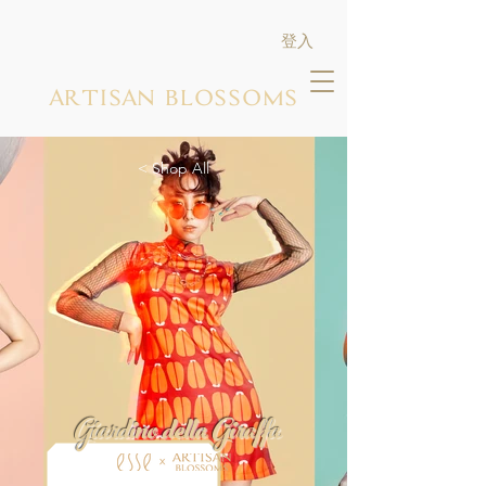
登入
ARTISAN BLOSSOMS
< Shop All
Giardino della Giraffa