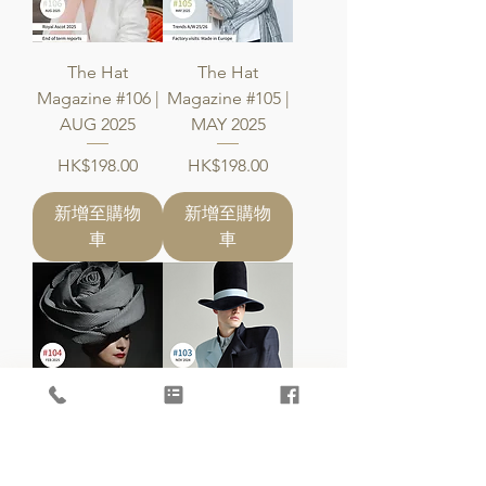
The Hat
The Hat
Magazine #106 |
Magazine #105 |
AUG 2025
MAY 2025
價格
價格
HK$198.00
HK$198.00
新增至購物
新增至購物
車
車
The Hat
The Hat
Magazine #104 |
Magazine #103 |
FEB 2025
Nov 2024