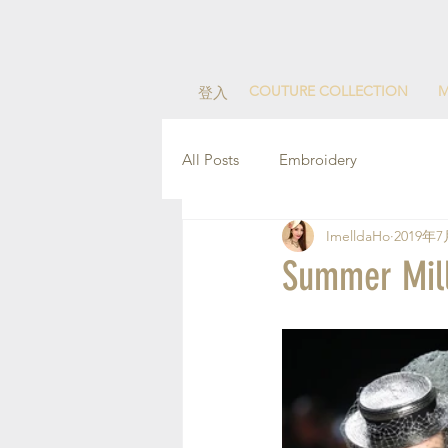
COUTURE COLLECTION
M
登入
All Posts
Embroidery
ImelldaHo
2019年
Summer Mi