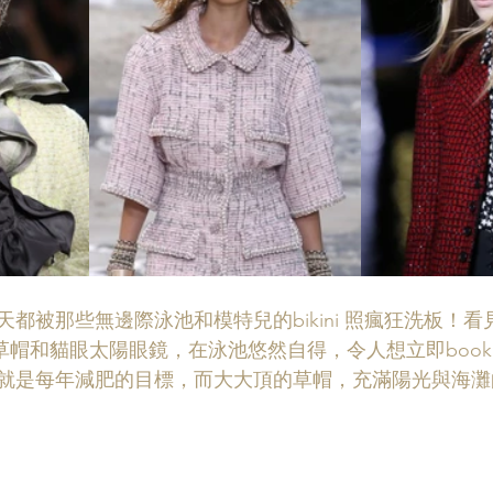
都被那些無邊際泳池和模特兒的bikini 照瘋狂洗板！
ed 草帽和貓眼太陽眼鏡，在泳池悠然自得，令人想立即book 間r
就是每年減肥的目標，而大大頂的草帽，充滿陽光與海灘