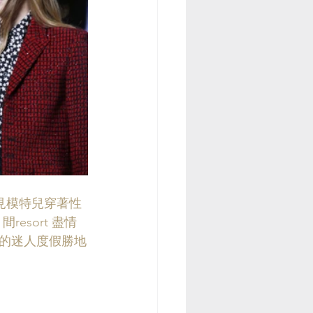
看見模特兒穿著性
esort 盡情
的迷人度假勝地