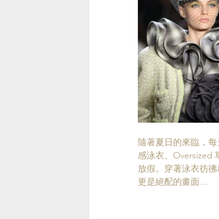
隨著夏日的來臨，每天
感泳衣、Oversiz
放假。穿著泳衣彷彿
更是絕配的畫面…