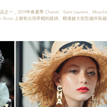
019年春夏季 Chanel、Saint Laurent、Moschino M
ion Show 上都有出現草帽的蹤跡。帽邊越大造型越誇