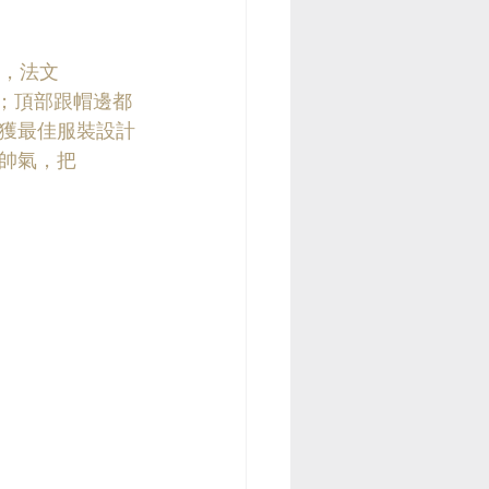
t ，法文
記；頂部跟帽邊都
奬獲最佳服裝設計
 英俊帥氣，把