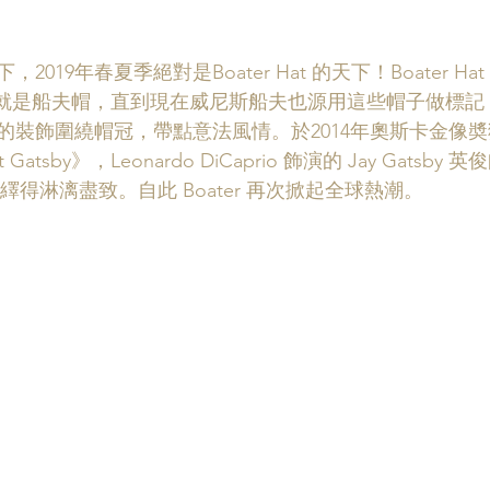
019年春夏季絕對是Boater Hat 的天下！Boater Ha
名思義就是船夫帽，直到現在威尼斯船夫也源用這些帽子做標
的裝飾圍繞帽冠，帶點意法風情。於2014年奧斯卡金像
Gatsby》，Leonardo DiCaprio 飾演的 Jay Gatsby
質演繹得淋漓盡致。自此 Boater 再次掀起全球熱潮。