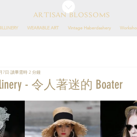
ARTISAN BLOSSOMS
ILLINERY
WEARABLE ART
Vintage Haberdashery
Worksho
7月7日
讀畢需時 2 分鐘
llinery - 令人著迷的 Boater