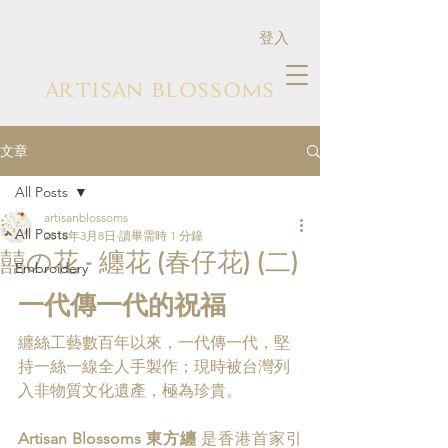
登入
ARTISAN BLOSSOMS
文章
All Posts
artisanblossoms
All Posts
2018年3月8日
讀畢需時 1 分鐘
囍の花 - 纏花 (春仔花) (二)
Embroidery
一代傳一代的祝福
纏絲工藝數百年以來，一代傳一代，堅
持一絲一線全人手製作；現時被台灣列
入非物質文化遺產，極為珍貴。
Artisan Blossoms 東方纏
 是香港首家引