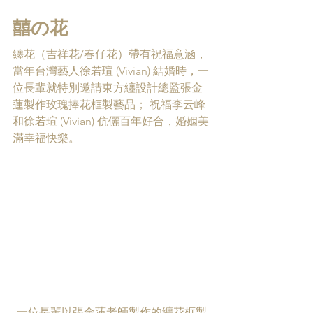
囍の花
纏花（吉祥花/春仔花）帶有祝福意涵，
當年台灣藝人徐若瑄 (Vivian) 結婚時，一
位長輩就特別邀請東方纏設計總監張金
蓮製作玫瑰捧花框製藝品； 祝福李云峰
和徐若瑄 (Vivian) 伉儷百年好合，婚姻美
滿幸福快樂。
一位長輩以張金蓮老師製作的纏花框製